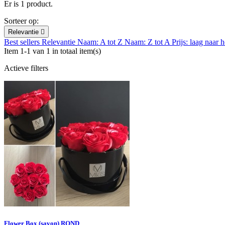
Er is 1 product.
Sorteer op:
Relevantie

Best sellers
Relevantie
Naam: A tot Z
Naam: Z tot A
Prijs: laag naar
Item 1-1 van 1 in totaal item(s)
Actieve filters
Flower Box (savon) ROND