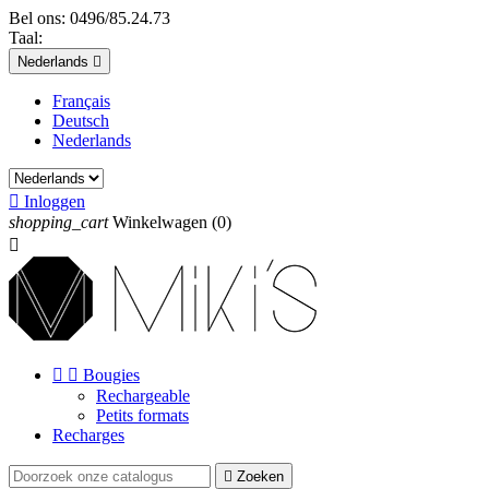
Bel ons:
0496/85.24.73
Taal:
Nederlands

Français
Deutsch
Nederlands

Inloggen
shopping_cart
Winkelwagen
(0)



Bougies
Rechargeable
Petits formats
Recharges

Zoeken