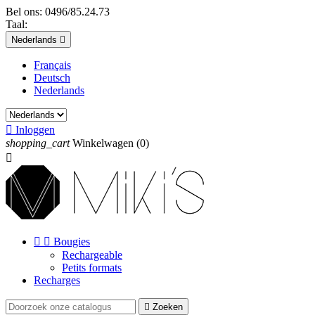
Bel ons:
0496/85.24.73
Taal:
Nederlands

Français
Deutsch
Nederlands

Inloggen
shopping_cart
Winkelwagen
(0)



Bougies
Rechargeable
Petits formats
Recharges

Zoeken