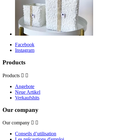
Facebook
Instagram
Products
Products


Angebote
Neue Artikel
Verkaufshits
Our company
Our company


Conseils d’utilisation
Les précautions d'emploi