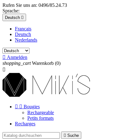
Rufen Sie uns an:
0496/85.24.73
Sprache:
Deutsch

Français
Deutsch
Nederlands

Anmelden
shopping_cart
Warenkorb
(0)



Bougies
Rechargeable
Petits formats
Recharges

Suche