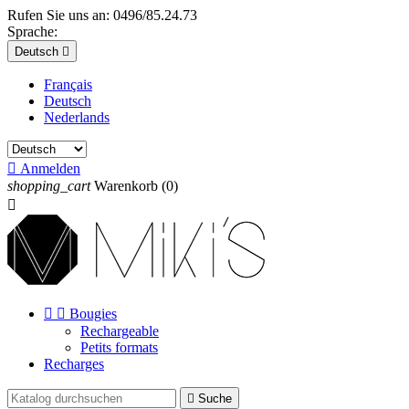
Rufen Sie uns an:
0496/85.24.73
Sprache:
Deutsch

Français
Deutsch
Nederlands

Anmelden
shopping_cart
Warenkorb
(0)



Bougies
Rechargeable
Petits formats
Recharges

Suche